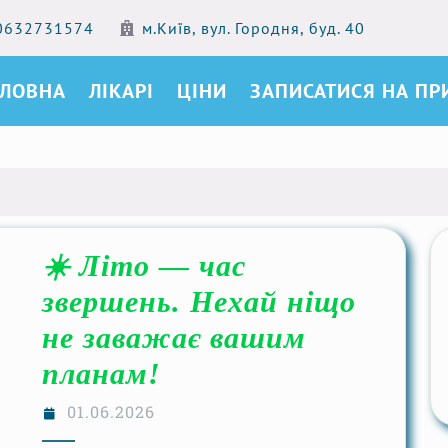
0632731574
м.Київ, вул. Городня, буд. 40
ОЛОВНА
ЛІКАРІ
ЦІНИ
ЗАПИСАТИСЯ НА П
☀️ Літо — час
звершень. Нехай ніщо
не заважає вашим
планам!
01.06.2026