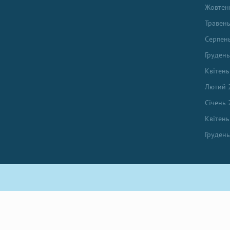
Жовтен
Травен
Серпен
Груден
Квітень
Лютий 
Січень 
Квітень
Груден