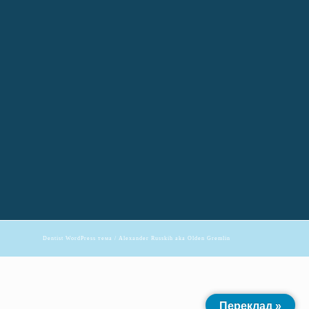
Dentist WordPress тема
/ Alexander Russkih aka Olden Gremlin
Переклад »