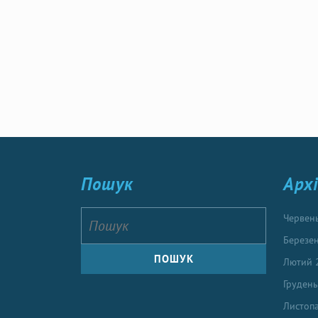
Пошук
Арх
Червен
Березе
Лютий 
Груден
Листоп